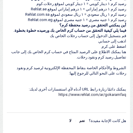
رصيد كرم ١ دينار كويتي = ١ دينار كويتي لموقع رحلات.كوم
رصيد كرم ١ درهم إماراتي = ١ درهم إماراتي لموقع Rehlat.ae
رصيد كرم ١ ريال سعودي = ١ ريال سعودي لموقع Rehlat.com.sa
رصيد كرم ١ جنيه مصري = ١ جنيه مصري لموقع Rehlat.com.eg
أين يمكنني التحقق من رصيد محفظة كرم؟
فيما يلي كيفية التحقق من حساب كرم الخاص بك ورصيده خطوة بخطوة.
قم بتسجيل الدخول إلى حساب رحلات الخاص بك
اذهب إلى حسابي
اضغط على كرم
هنا يمكنك الاطلاع على الرصيد المتاح في حساب كرم الخاص بك إلى جانب
تفاصيل رصيد كرم ونقود رحلات.
الشروط والأحكام الخاصة بنقاط المحفظة الإلكترونية لرصيد كرم ونقود
رحلات على النحو التالي للرجوع إليها:
يمكنك دائمًا زيارة رابط URL أدناه لأي استفسارات أخرى لديك:
https://www.rehlat.com/ar/gokaramfaq
هل كانت الإجابة مفيدة؟
نعم
لا