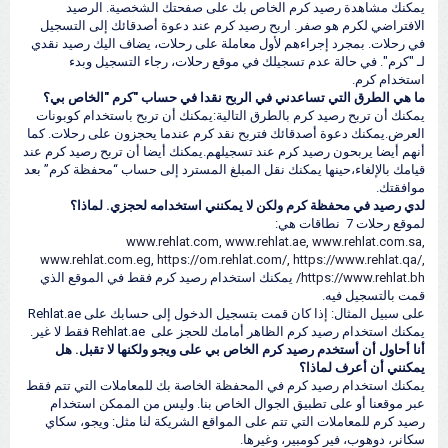
يمكنك مشاهدة رصيد كرم الخاص بك على صفحتك الشخصية. الرصيد
الافتراضي لكرم هو صفر. اربح رصيد كرم عند دعوة أصدقائك إلى التسجيل
في رحلات. بمجرد إجراءهم لأول معاملة على رحلات، يضاف اليك رصيد نقدي
لـ "كرم". في حالة عدم تسجيلك في موقع رحلات، رجاء التسجيل وبدء
استخدام كرم.
ما هي الطرق التي تساعدني في الربح نقدا في حساب "كرم "الخاص بي؟
يمكنك أن تربح رصيد كرم بالطرق التالية:يمكنك أن تربح باستخدام كوبونات
العرض.يمكنك دعوة أصدقائك فتربح نقد كرم عندما يحجزون على رحلات. كما
أنهم أيضا يربحون رصيد كرم عند تسجيلهم.يمكنك أيضا أن تربح رصيد كرم عند
قيامك بالإلغاء،حينها يمكنك نقل المبلغ المسترد إلى حساب “محفظة كرم” بعد
موافقتك.
لدي رصيد في محفظة كرم ولكن لا يمكنني استخدامه لحجزي. لماذا؟
لموقع رحلات 7 نطاقات هي:
www.rehlat.com
,
www.rehlat.ae
,
www.rehlat.com.sa
,
www.rehlat.com.eg
,
https://om.rehlat.com/
,
https://www.rehlat.qa/
,
https://www.rehlat.bh/
يمكنك استخدام رصيد كرم فقط في الموقع الذي
قمت بالتسجيل فيه.
على سبيل المثال: إذا كان قمت بتسجيل الدخول إلى حسابك على Rehlat.ae
يمكنك استخدام رصيد كرم الظاهر أمامك للحجز على Rehlat.ae فقط لا غير.
أنا أحاول أن أستخدم رصيد كرم الخاص بي على ويجو ولكنها لا تقبل. هل
يمكنني أن أعرف لماذا؟
يمكنك استخدام رصيد كرم في المحفظة الخاصة بك للمعاملات التي تتم فقط
عبر موقعنا أو على تطبيق الجوال الخاص بنا. وليس من الممكن استخدام
رصيد كرم للمعاملات التي تتم على المواقع الشريكة لنا مثل: ويجو، سكاي
سكانر، دوهوب، فير كومبير، وغيرها.