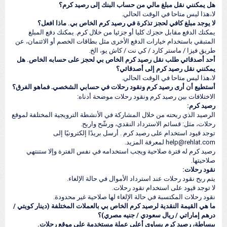
هل يمكنني نقل مبلغ مالي من حساب البنك إلى رصيد كرم؟
لا،هذا ليس متاحا في الوقت الحالي.
لا يوجد مبلغ كافي لحجز تذكرة في رصيد كرم الخاص بي. ماذا افعل؟
يمكنك الدفع مقابل حجزك كليا أو جزئيا من خلال كرم. يمكنك دفع المبلغ
المتبقي باستخدام خيارات الدفع الأخرى مثل بطاقات الخصم أو الائتمان، عن
طريق فيزا / ماستر كارد / كي نت / كاش يو، الخ.
أحد أصدقائي طلب نقل رصيد كرم الخاص بي لحجز على حسابه الخاص. هل
يمكنني نقل رصيد كرم إلى أصدقائي؟
لا،هذا ليس متاحا في الوقت الحالي.
أستطيع أن أرى رصيد كرم ونقود رحلات في حسابي الشخصي. فماهو الفرق؟
الاختلافات بين رصيد كرم ونقود رحلات موضحة أدناه:
رصيد كرم:
الرصيد الذي ربحته من خلال المشاركة في الأنشطة الترويجية المختلفة لموقع
رحلات، مثل: قسائم الاسترداد النقدي، ورشّح واربح.
توجد قيود استخدام على رصيد كرم . أرسل بريدًا إلكترونيًا إلى
help@rehlat.com لمعرفة المزيد.
رصيد كرم له فترة صلاحية ويجب استخدامه في نفس الفترة وإلا ستنتهي
صلاحيتها.
نقود رحلات:
يتم ربح نقود رحلات عند استرداد الأموال في حالة الإلغاء.
لا توجد قيود على استخدام نقود رحلات.
نقود رحلات المكتسبة في حالة الإلغاء لها صلاحية غير محدودة.
ما هي القيمة النقدية لرصيد كرم الخاص بي بالعملات المختلفة (دينار كويتي /
درهم إماراتي / ريال سعودي / جنيه مصري)؟
ببساطة، رصيد كرم يساوي أعلى عملة مستخدمة على موقع رحلات.